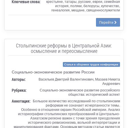
Ключевые слова:
крестьяне, татары, русские, евреи, семейная
история, поляки, белорусы, купечество,
генеалогия, мещане, священнослужители
Перейти
Столыпинские реформы в Центральной Азии:
осмысление и переосмысление
Статья в сборнике трудов конференции
Социально-экономическое развитие России
Авторы:
Васильев Дмитрий Валентинович, Мазаев Никита
Андреевич
Рубрика:
Социально-экономическое развитие российского
общества: исторический аспект
Аннотация:
Большое количество исследований по столыпинским
реформам не означает исчерпанности темы.
Особенно в отношении окраин Российской империи. Анализ
историографии столыпинских преобразований в Центрально-
Азиатском регионе важен с точки зрения преодоления
исторического ревизионизма, вольной интерпретации и
манипулирования фактами. Основным методом статьи является