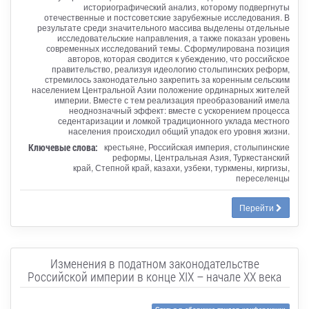
историографический анализ, которому подвергнуты
отечественные и постсоветские зарубежные исследования. В
результате среди значительного массива выделены отдельные
исследовательские направления, а также показан уровень
современных исследований темы. Сформулирована позиция
авторов, которая сводится к убеждению, что российское
правительство, реализуя идеологию столыпинских реформ,
стремилось законодательно закрепить за коренным сельским
населением Центральной Азии положение ординарных жителей
империи. Вместе с тем реализация преобразований имела
неоднозначный эффект: вместе с ускорением процесса
седентаризации и ломкой традиционного уклада местного
населения происходил общий упадок его уровня жизни.
Ключевые слова:
крестьяне, Российская империя, столыпинские
реформы, Центральная Азия, Туркестанский
край, Степной край, казахи, узбеки, туркмены, киргизы,
переселенцы
Перейти
Изменения в податном законодательстве
Российской империи в конце XIX – начале XX века