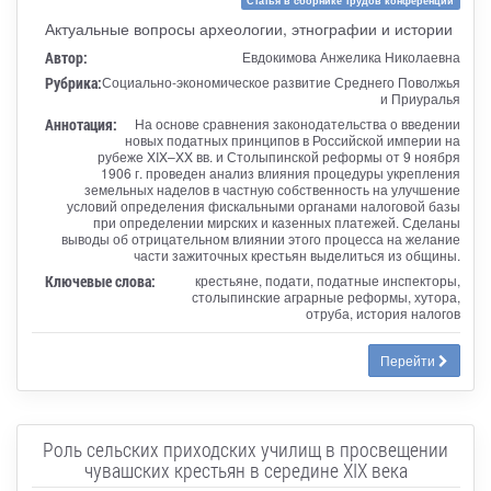
Статья в сборнике трудов конференции
Актуальные вопросы археологии, этнографии и истории
Автор:
Евдокимова Анжелика Николаевна
Рубрика:
Социально-экономическое развитие Среднего Поволжья
и Приуралья
Аннотация:
На основе сравнения законодательства о введении
новых податных принципов в Российской империи на
рубеже XIX–XX вв. и Столыпинской реформы от 9 ноября
1906 г. проведен анализ влияния процедуры укрепления
земельных наделов в частную собственность на улучшение
условий определения фискальными органами налоговой базы
при определении мирских и казенных платежей. Сделаны
выводы об отрицательном влиянии этого процесса на желание
части зажиточных крестьян выделиться из общины.
Ключевые слова:
крестьяне, подати, податные инспекторы,
столыпинские аграрные реформы, хутора,
отруба, история налогов
Перейти
Роль сельских приходских училищ в просвещении
чувашских крестьян в середине XIX века