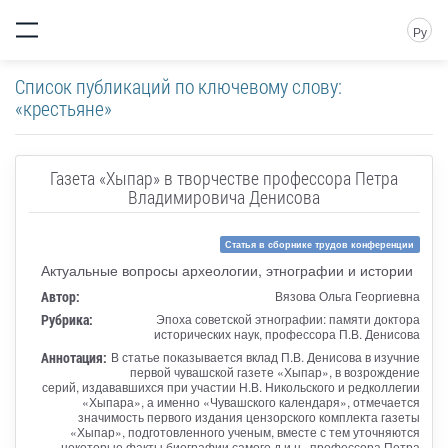
Ру
Список публикаций по ключевому слову:
«крестьяне»
Газета «Хыпар» в творчестве профессора Петра
Владимировича Денисова
Статья в сборнике трудов конференции
Актуальные вопросы археологии, этнографии и истории
Автор:
Вязова Ольга Георгиевна
Рубрика:
Эпоха советской этнографии: памяти доктора
исторических наук, профессора П.В. Денисова
Аннотация:
В статье показывается вклад П.В. Денисова в изучние
первой чувашской газете «Хыпар», в возрождение
серий, издававшихся при участии Н.В. Никольского и редколлегии
«Хыпара», а именно «Чувашского календаря», отмечается
значимость первого издания цензорского комплекта газеты
«Хыпар», подготовленного ученым, вместе с тем уточняются
некоторые факты биографии самого д.и.н., профессора Петра