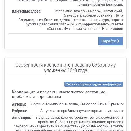
Владимировича Денисова.
Ключевые слова:
крестьяне, газета «Хыпар», Никольский,
Кузнецов, массовое сознание, Петр
Владимирович Денисов, демократическая литература, первая
русская революция 1905–1907 гг, корреспонденты газеты
«Хыпар», Чувашский календарь, Владимиров
Перейти
Особенности крепостного права по Соборному
уложению 1649 года
Статья в сборнике трудов конференции
Кооперация и предпринимательство: состояние,
проблемы и перспективы
Авторы:
Сафина Камила Ильгизовна, Рыбасова Юлия Юрьевна
Рубрика:
Актуальные проблемы гуманитарных наук в мире
Аннотация:
В статье автор рассмотрела основные особенности
принятия Соборного уложения, влияние процесса
закрепощения крестьян на общественную жизнь России, а также
окончательное оформление крепостного права на юридическом