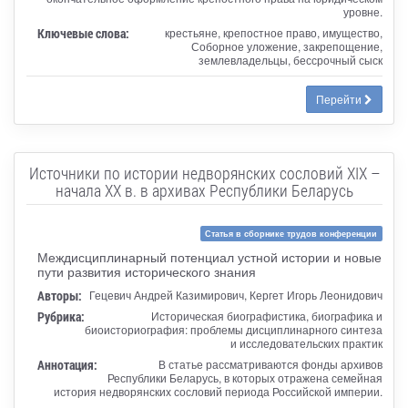
уровне.
Ключевые слова:
крестьяне, крепостное право, имущество,
Соборное уложение, закрепощение,
землевладельцы, бессрочный сыск
Перейти
Источники по истории недворянских сословий ХIХ –
начала ХХ в. в архивах Республики Беларусь
Статья в сборнике трудов конференции
Междисциплинарный потенциал устной истории и новые
пути развития исторического знания
Авторы:
Гецевич Андрей Казимирович, Кергет Игорь Леонидович
Рубрика:
Историческая биографистика, биографика и
биоисториография: проблемы дисциплинарного синтеза
и исследовательских практик
Аннотация:
В статье рассматриваются фонды архивов
Республики Беларусь, в которых отражена семейная
история недворянских сословий периода Российской империи.