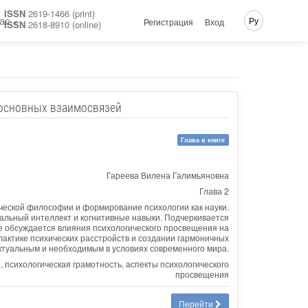
ISSN
2619-1466 (print)
ас
Ру
Регистрация
Вход
ISSN
2618-8910 (online)
 основных взаимосвязей
Глава в книге
Гареева Вилена Галимьяновна
Глава 2
ческой философии и формирование психологии как науки.
альный интеллект и когнитивные навыки. Подчеркивается
е обсуждается влияния психологического просвещения на
актике психических расстройств и создании гармоничных
ктуальным и необходимым в условиях современного мира.
 психологическая грамотность, аспекты психологического
просвещения
Перейти