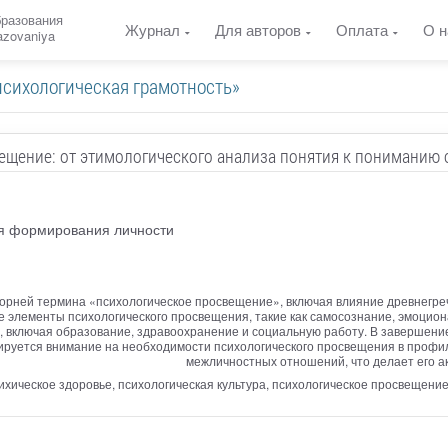
бразования
Журнал
Для авторов
Оплата
О н
razovaniya
психологическая грамотность»
ещение: от этимологического анализа понятия к пониманию
я формирования личности
корней термина «психологическое просвещение», включая влияние древнегре
е элементы психологического просвещения, такие как самосознание, эмоцион
р, включая образование, здравоохранение и социальную работу. В завершени
тируется внимание на необходимости психологического просвещения в профил
межличностных отношений, что делает его а
хическое здоровье, психологическая культура, психологическое просвещение,