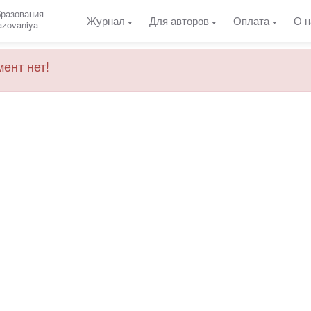
бразования
Журнал
Для авторов
Оплата
О н
razovaniya
ент нет!