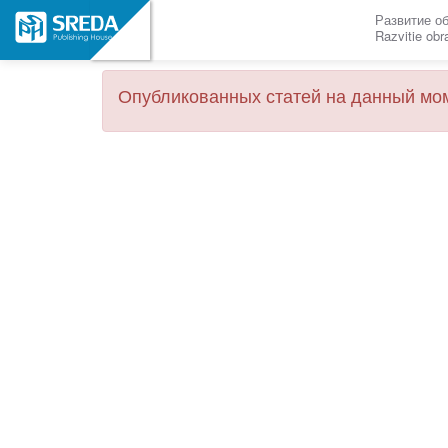
Развитие о
Razvitie ob
Опубликованных статей на данный мом