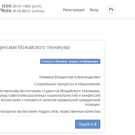
ISSN
2619-1466 (print)
ас
Ру
Регистрация
Вход
ISSN
2618-8910 (online)
удентами Можайского техникума
Статья в сборнике трудов конференции
Новиков Владислав Александрович
Социальные процессы и образование
вственному воспитанию студентов Можайского техникума,
 представителям различных национальностей и конфессий
е воспитание становится залогом правильной гражданской
позиции.
ультурное воспитание подростков, нравственные качества
Перейти