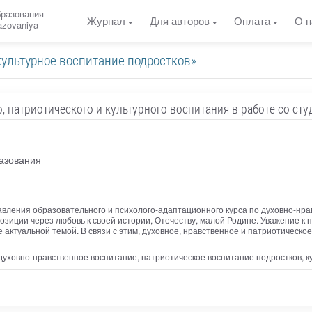
бразования
Журнал
Для авторов
Оплата
О н
razovaniya
культурное воспитание подростков»
, патриотического и культурного воспитания в работе со ст
азования
вления образовательного и психолого-адаптационного курса по духовно-нра
зиции через любовь к своей истории, Отечеству, малой Родине. Уважение к
 актуальной темой. В связи с этим, духовное, нравственное и патриотическо
духовно-нравственное воспитание, патриотическое воспитание подростков, к