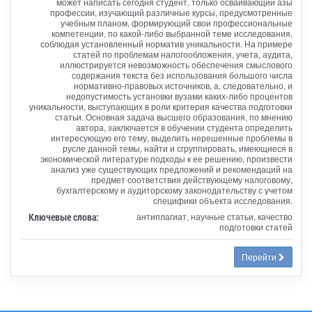
может написать сегодня студент, только осваивающий азы
профессии, изучающий различные курсы, предусмотренные
учебным планом, формирующий свои профессиональные
компетенции, по какой-либо выбранной теме исследования,
соблюдая установленный норматив уникальности. На примере
статей по проблемам налогообложения, учета, аудита,
иллюстрируется невозможность обеспечения смыслового
содержания текста без использования большого числа
нормативно-правовых источников, а, следовательно, и
недопустимость установки вузами каких-либо процентов
уникальности, выступающих в роли критерия качества подготовки
статьи. Основная задача высшего образования, по мнению
автора, заключается в обучении студента определить
интересующую его тему, выделить нерешенные проблемы в
русле данной темы, найти и сгруппировать, имеющиеся в
экономической литературе подходы к ее решению, произвести
анализ уже существующих предложений и рекомендаций на
предмет соответствия действующему налоговому,
бухгалтерскому и аудиторскому законодательству с учетом
специфики объекта исследования.
Ключевые слова:
антиплагиат, научные статьи, качество
подготовки статей
Перейти