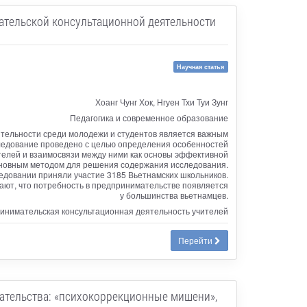
ательской консультационной деятельности
Научная статья
Хоанг Чунг Хок, Нгуен Тхи Туи Зунг
Педагогика и современное образование
ятельности среди молодежи и студентов является важным
ледование проведено с целью определения особенностей
телей и взаимосвязи между ними как основы эффективной
сновным методом для решения содержания исследования.
едовании приняли участие 3185 Вьетнамских школьников.
ют, что потребность в предпринимательстве появляется
у большинства вьетнамцев.
ринимательская консультационная деятельность учителей
Перейти
ательства: «психокоррекционные мишени»,