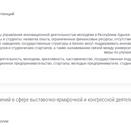
етенций
 управления инновационной деятельностью молодёжи в Республике Адыгея. 
 и студенты: нехватка опыта, ограниченные финансовые ресурсы, отсутств
 заведения, государственные структуры и бизнес могут поддерживать инно
зов и студенческих стартапов, а также налаживанию связей между универси
меры по улучше
еятельность, молодежь, креативность, наставничество, государственная под
ционное предпринимательство, стартапы, молодые предприниматели, студен
ений в сфере выставочно-ярмарочной и конгрессной деятел
огии