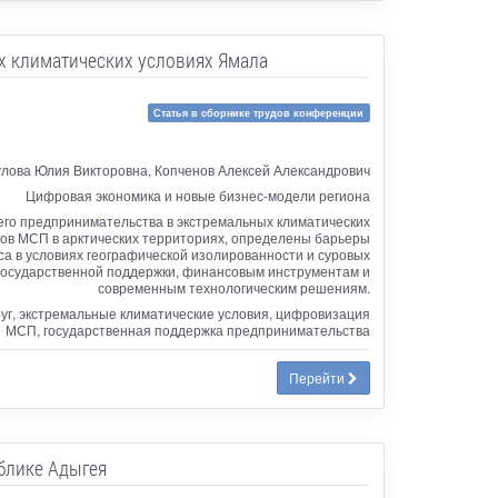
х климатических условиях Ямала
Статья в сборнике трудов конференции
лова Юлия Викторовна, Копченов Алексей Александрович
Цифровая экономика и новые бизнес-модели региона
го предпринимательства в экстремальных климатических
ов МСП в арктических территориях, определены барьеры
 в условиях географической изолированности и суровых
государственной поддержки, финансовым инструментам и
современным технологическим решениям.
уг, экстремальные климатические условия, цифровизация
МСП, государственная поддержка предпринимательства
Перейти
блике Адыгея