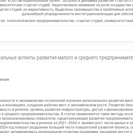
тва» в состав национальный проект. Затронута динамика развития стартап-с
рситетских стартап-студий. Акцентировано внимание на роли государства в
артап-студий, их вариативность. Выделены преимущества и проблемные асп
дальнейшей упорядоченности институционализации для обеспеч
ап, технологическое предпринимательство, стартап-студия, университетская
альные аспекты развития малого и среднего предпринимат
ления
ильности и экономических потрясений изучение регионального развития мало
ль в инновациях, создании рабочих мест и экономическом росте. Развитие биз
ивность в регионе, уровень развития инфраструктуры, доступ к финансирован
 и среднего предпринимательства. В статье применяются такие методы иссле
и проанализированы показатели, характеризующие развитие предпринимател
предпринимательства в регионе за 2021–2024 гг. выявил рост числа малых и 
2024 год показал ухудшение большей части показателей развития бизнеса, 
агает активизировать региональную политику поддержки, расширяя доступ к