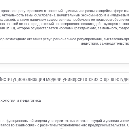
з правового регулирования отношений в динамично развивающейся сфере вы
. Актуальность темы обусловлена значительным экономическим и имиджевым
 связей, а также наличием существенных пробелов в ее правовом обеспече
тка на этой основе предложений по совершенствованию действующего законо
ия ВЯКД, которое осуществляется нормами гражданского, земельного, градос
ор возмездного оказания услуг, региональное регулирование, выставочно-яр
индустрия, законодательств
Институционализация модели университетских стартап-студи
хология и педагогика
нно-функциональной модели университетских стартап-студий и условия инс
ртапов во взаимосвязи с развитием технологического предпринимательства