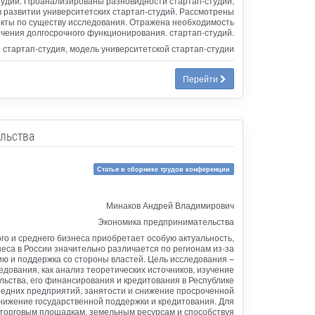
тудий. Проанализированы разновидности стартап-студий,
 развитии университетских стартап-студий. Рассмотрены
екты по существу исследования. Отражена необходимость
ения долгосрочного функционирования. стартап-студий.
 стартап-студия, модель университетской стартап-студии
Перейти
ельства
Статья в сборнике трудов конференции
Минаков Андрей Владимирович
Экономика предпринимательства
го и среднего бизнеса приобретает особую актуальность,
неса в России значительно различается по регионам из-за
ию и поддержка со стороны властей. Цель исследования –
дования, как анализ теоретических источников, изучение
ьства, его финансирования и кредитования в Республике
средних предприятий, занятости и снижение просроченной
снижение государственной поддержки и кредитования. Для
 торговым площадкам, земельным ресурсам и способствуя