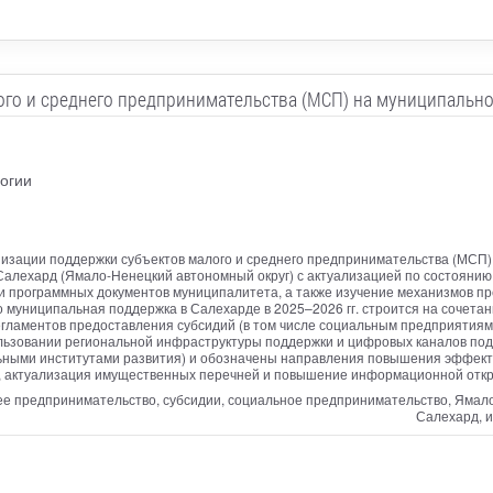
го и среднего предпринимательства (МСП) на муниципально
огии
низации поддержки субъектов малого и среднего предпринимательства (МСП)
Салехард (Ямало-Ненецкий автономный округ) с актуализацией по состоянию
 и программных документов муниципалитета, а также изучение механизмов 
о муниципальная поддержка в Салехарде в 2025–2026 гг. строится на сочет
регламентов предоставления субсидий (в том числе социальным предприятия
пользовании региональной инфраструктуры поддержки и цифровых каналов по
льными институтами развития) и обозначены направления повышения эффекти
, актуализация имущественных перечней и повышение информационной откры
е предпринимательство, субсидии, социальное предпринимательство, Ямало
Салехард, 