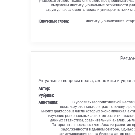
университетского технологического предпринимательс
выделены институциональные особенности униве
структурные элементы модели университетских ст
Ключевые слова:
институционализация, старт
Регион
Актуальные вопросы права, экономики и управ
Автор:
Рубрика:
Аннотация:
В условиях геополитической нестаб
поскольку этот сектор играет ключевую ро
многих факторов, в числе которых экономическая акт
изучение региональных аспектов развития малого
данных статистики, сравнительный анализ. Был
Татарстан за несколько лет. Анализ развития 
задолженности в данном секторе. Однако 
стимулирования роста бизнеса автор предл