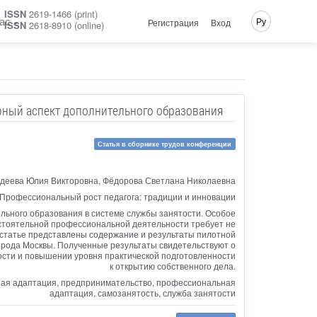
ISSN
2619-1466 (print)
ас
Ру
Регистрация
Вход
ISSN
2618-8910 (online)
рный аспект дополнительного образования
Статья в сборнике трудов конференции
деева Юлия Викторовна, Фёдорова Светлана Николаевна
Профессиональный рост педагога: традиции и инновации
ьного образования в системе службы занятости. Особое
мостоятельной профессиональной деятельности требует не
 статье представлены содержание и результаты пилотной
рода Москвы. Полученные результаты свидетельствуют о
ости и повышении уровня практической подготовленности
к открытию собственного дела.
ная адаптация, предпринимательство, профессиональная
адаптация, самозанятость, служба занятости