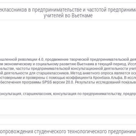
классников в предпринимательстве и частотой предприним
учителей во Вьетнаме
мышленной революции 4.0, продвижение творческой предпринимательской де
м экономическому и социальному развитию Вьетнама в текущий период. Исс
ельстве, частоты предпринимательской консультационной деятельности учи
й деятельности для старшеклассников. Метод анкетного опроса является о
достоверными и проверены с помощью коэффициента Кронбаха Альфа. В иссл
еспечения программы SPSS версии 20.0. Результаты исследований показыва
онсультация, старшеклассник, консультация по предпринимательству, предп
сопровождения студенческого технологического предприним