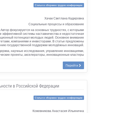
Статья в сборнике трудов конференции
Хачак Светлана Кадировна
Социальные процессы и образование
Автор фокусируется на основных трудностях, с которыми
ие эффективной системы наставничества и недостаточная
вационный потенциал молодых людей. Основное внимание
тетами, компаниями и инвесторами. В статье предложены
нию государственной поддержки молодёжных инноваций.
держка, научные исследования, управление инновациями,
ческие проекты, акселераторы, инновационные кластеры
Перейти
ьности в Российской Федерации
Статья в сборнике трудов конференции
Кожевникова Анастасия Ильинична