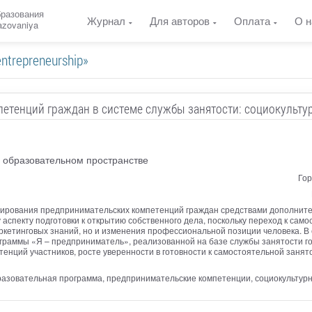
бразования
Журнал
Для авторов
Оплата
О н
razovaniya
ntrepreneurship»
тенций граждан в системе службы занятости: социокульту
 образовательном пространстве
Гор
ирования предпринимательских компетенций граждан средствами дополнител
аспекту подготовки к открытию собственного дела, поскольку переход к са
ркетинговых знаний, но и изменения профессиональной позиции человека. В
раммы «Я – предприниматель», реализованной на базе службы занятости го
нций участников, росте уверенности в готовности к самостоятельной занят
разовательная программа, предпринимательские компетенции, социокультур