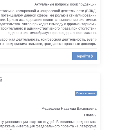
Актуальные вопросы юриспруденции
ставочно-ярмарочной и конгрессной деятельности (ВЯКД)
 потенциалом данной сферы, ее ролью в стимулировании
нии. Целью исследования является выявление системных
дательства. Автор приходит к выводу о фрагментарном и
троительного и административного права при отсутствии
единого системообразующего федерального закона.
марочная деятельность, конгрессная деятельность, event-
о о предпринимательстве, гражданско-правовые договоры
Перейти
й
Глава в книге
Медведева Надежда Васильевна
Глава 9
титуционализации стартап-студий. Выявлены предпосылки
. Отражена интеграция федерального проекта «Платформа