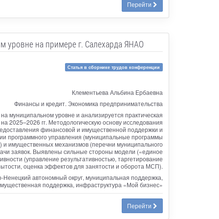
Перейти
м уровне на примере г. Салехарда ЯНАО
Статья в сборнике трудов конференции
Клементьева Альбина Ербаевна
Финансы и кредит. Экономика предпринимательства
 на муниципальном уровне и анализируется практическая
 на 2025–2026 гг. Методологическую основу исследования
предоставления финансовой и имущественной поддержки и
ании программного управления (муниципальные программы
м) и имущественных механизмов (перечни муниципального
дачи заявок. Выявлены сильные стороны модели («единое
вности (управление результативностью, таргетирование
тости, оценка эффектов для занятости и оборота МСП).
-Ненецкий автономный округ, муниципальная поддержка,
имущественная поддержка, инфраструктура «Мой бизнес»
Перейти