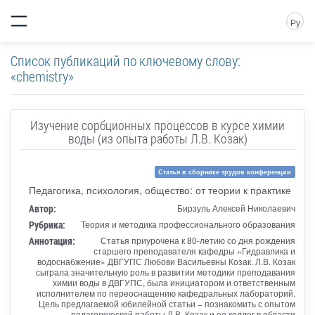
Ру
Список публикаций по ключевому слову:
«chemistry»
Изучение сорбционных процессов в курсе химии
воды (из опыта работы Л.В. Козак)
Статья в сборнике трудов конференции
Педагогика, психология, общество: от теории к практике
Автор:
Бирзуль Алексей Николаевич
Рубрика:
Теория и методика профессионального образования
Аннотация:
Статья приурочена к 80-летию со дня рождения
старшего преподавателя кафедры «Гидравлика и
водоснабжение» ДВГУПС Любови Васильевны Козак. Л.В. Козак
сыграла значительную роль в развитии методики преподавания
химии воды в ДВГУПС, была инициатором и ответственным
исполнителем по переоснащению кафедральных лабораторий.
Цель предлагаемой юбилейной статьи − познакомить с опытом
педагогической работы Л.В. Козак и ее коллег в области