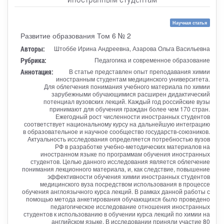
Научная статья
Развитие образования Том 6 № 2
Авторы:
Штоббе Ирина Андреевна, Азарова Ольга Васильевна
Рубрика:
Педагогика и современное образование
Аннотация:
В статье представлен опыт преподавания химии
иностранным студентам медицинского университета.
Для облегчения понимания учебного материала по химии
зарубежными обучающимися расширен дидактический
потенциал вузовских лекций. Каждый год российские вузы
принимают для обучения граждан более чем 170 стран.
Ежегодный рост численности иностранных студентов
соответствует национальному курсу на дальнейшую интеграцию
в образовательное и научное сообщество государств-союзников.
Актуальность исследования определяется потребностью вузов
РФ в разработке учебно-методических материалов на
иностранном языке по программам обучения иностранных
студентов. Целью данного исследования является облегчение
понимания лекционного материала, и, как следствие, повышение
эффективности обучения химии иностранных студентов
медицинского вуза посредством использования в процессе
обучения англоязычного курса лекций. В рамках данной работы с
помощью метода анкетирования обучающихся было проведено
педагогическое исследование отношения иностранных
студентов к использованию в обучении курса лекций по химии на
английском языке. В исследовании приняли участие 80