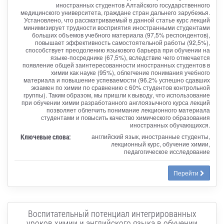
иностранных студентов Алтайского государственного
медицинского университета, граждане стран дальнего зарубежья.
Установлено, что рассматриваемый в данной статье курс лекций
минимизирует трудности восприятия иностранными студентами
больших объемов учебного материала (97,5% респондентов),
повышает эффективность самостоятельной работы (92,5%),
способствует преодолению языкового барьера при обучении на
языке-посреднике (67,5%), вследствие чего отмечается
появление общей заинтересованности иностранных студентов в
химии как науке (95%), облегчение понимания учебного
материала и повышение успеваемости (96.2% успешно сдавших
экзамен по химии по сравнению с 60% студентов контрольной
группы). Таким образом, мы пришли к выводу, что использование
при обучении химии разработанного англоязычного курса лекций
позволяет облегчить понимание лекционного материала
студентами и повысить качество химического образования
иностранных обучающихся.
Ключевые слова:
английский язык, иностранные студенты,
лекционный курс, обучение химии,
педагогическое исследование
Перейти
Воспитательный потенциал интегрированных
уроков химии и английского языка в обучении