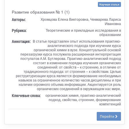
Научная статья
Развитие образования № 1 (1)
Авторы:
Хромцова Елена Викторовна, Чекмарева Лариса
Ивановна
Рубрика:
Теоретические и прикладные исследования в
образовании
Аннотация:
В статье представлен опыт использования практико-
аналитического подхода при изучении курса
органической химии в вузе. Концептуальной основой
перезагрузки курса послужила расширенная интерпретация
постулатов А.М. Бутлерова. Практико-аналитический подход
состоит в изменении порядка изучения органических
соединений: от свойств – к строению, в отличие от
традиционного подхода: от строения – к свойствам. Целью
реструктуризации курса является формирование необходимых
навыков за ограниченное количество часов дисциплины и при
наличии огромного объема информации. Акцентируется роль
органических соединений в окружающем нас мире.
Ключевые слова:
органическая химия, практико-аналитический
подход, свойства, строение, формирование
компетенций
Перейти