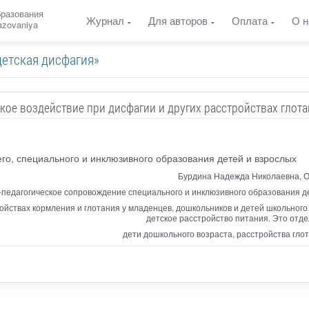
бразования
Журнал
Для авторов
Оплата
О н
razovaniya
детская дисфагия»
кое воздействие при дисфагии и других расстройствах глотан
о, специального и инклюзивного образования детей и взрослых
Бурдина Надежда Николаевна, О
-педагогическое сопровождение специального и инклюзивного образования де
йствах кормления и глотания у младенцев, дошкольников и детей школьного 
детское расстройство питания. Это отде
дети дошкольного возраста, расстройства глот