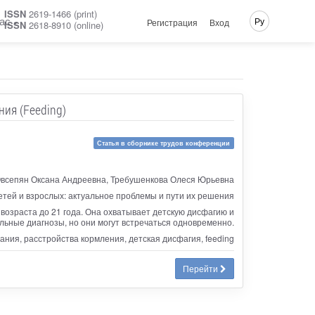
ISSN
2619-1466 (print)
ас
Ру
Регистрация
Вход
ISSN
2618-8910 (online)
ия (Feeding)
Статья в сборнике трудов конференции
всепян Оксана Андреевна, Требушенкова Олеся Юрьевна
тей и взрослых: актуальное проблемы и пути их решения
возраста до 21 года. Она охватывает детскую дисфагию и
льные диагнозы, но они могут встречаться одновременно.
ания, расстройства кормления, детская дисфагия, feeding
Перейти