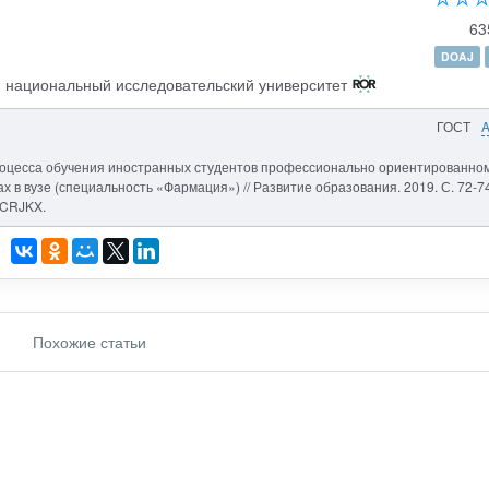
63
DOAJ
 национальный исследовательский университет
ГОСТ
процесса обучения иностранных студентов профессионально ориентированно
 в вузе (специальность «Фармация») // Развитие образования. 2019. С. 72-74
ZCRJKX.
Похожие статьи