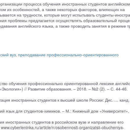
рганизации процесса обучения иностранных студентов английском
етом их особенностей, а также некоторых факторов, влияющих на
ывается на трудности, которые могут испытывать студенты-иностр
шения проблемы предлагается осуществлять образовательный проце
авания английского языка, а также проводить занятия в режиме т
ский вуз
,
преподавание профессионально-ориентированного
дство обучения профессионально ориентированной лексике английс
Экология») // Развитие образования. – 2018. – №2 (2). – С. 44-46.
тация иностранных студентов к высшей школе России: Дис. … канд.
ский язык для студентов-химиков. – М.: Книжный дом «Университет»,
ия иностранных студентов в российском вузе и направление его
ww.cyberleninka.ru/article/n/osobennosti-organizatsii-obucheniya-