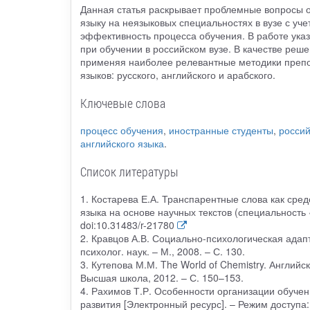
Данная статья раскрывает проблемные вопросы о
языку на неязыковых специальностях в вузе с уч
эффективность процесса обучения. В работе указ
при обучении в российском вузе. В качестве ре
применяя наиболее релевантные методики препод
языков: русского, английского и арабского.
Ключевые слова
процесс обучения
,
иностранные студенты
,
россий
английского языка
.
Список литературы
1. Костарева Е.А. Транспарентные слова как сре
языка на основе научных текстов (специальность «
doi:10.31483/r-21780
2. Кравцов А.В. Социально-психологическая адап
психолог. наук. – М., 2008. – С. 130.
3. Кутепова М.М. The World of Chemistry. Англий
Высшая школа, 2012. – С. 150–153.
4. Рахимов Т.Р. Особенности организации обучен
развития [Электронный ресурс]. – Режим доступа: w