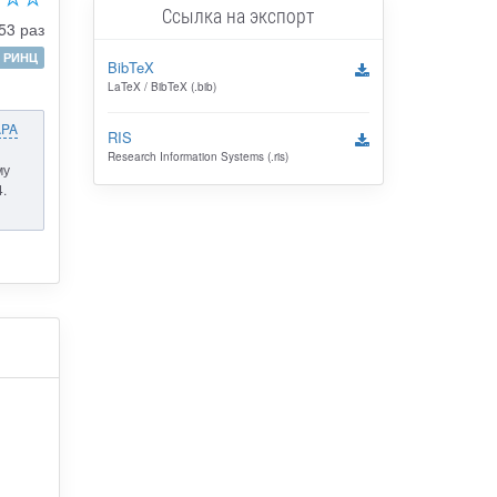
Ссылка на экспорт
53 раз
РИНЦ
BibTeX
LaTeX / BibTeX (.bib)
APA
RIS
Research Information Systems (.ris)
му
.