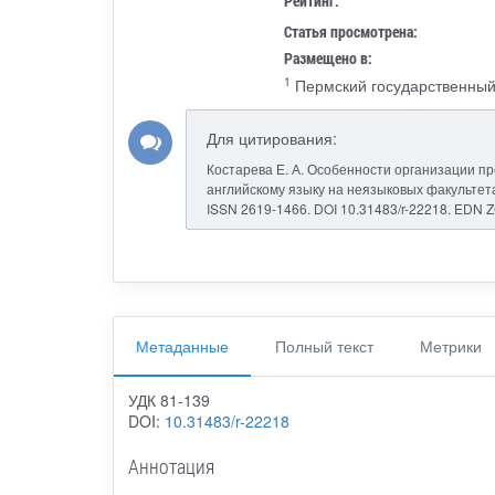
Рейтинг:
Статья просмотрена:
Размещено в:
1
Пермский государственный
Для цитирования:
Костарева Е. А. Особенности организации 
английскому языку на неязыковых факультетах
ISSN 2619-1466. DOI 10.31483/r-22218. EDN 
Метаданные
Полный текст
Метрики
УДК 81-139
DOI:
10.31483/r-22218
Аннотация