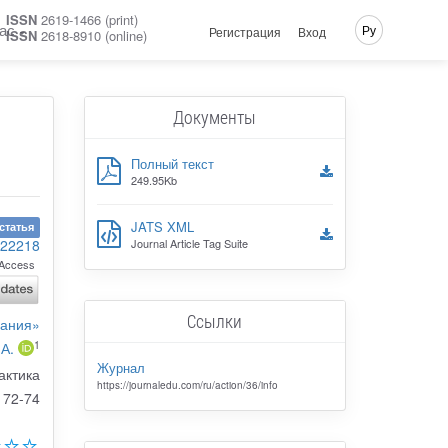
ISSN
2619-1466 (print)
ас
Ру
Регистрация
Вход
ISSN
2618-8910 (online)
Документы
Полный текст
249.95Kb
JATS XML
статья
-22218
Journal Article Tag Suite
Access
Ссылки
вания»
1
 А.
Журнал
актика
https://journaledu.com/ru/action/36/info
72-74