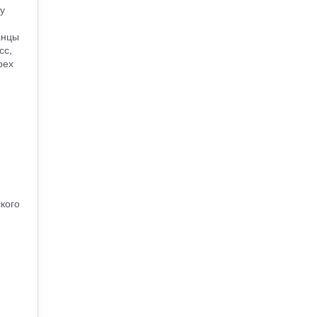
у
анцы
сс,
рех
кого