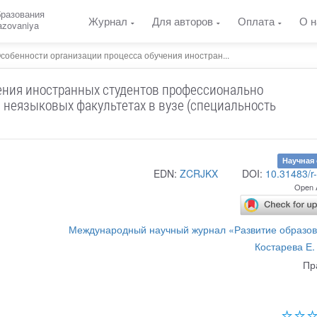
бразования
Журнал
Для авторов
Оплата
О н
razovaniya
собенности организации процесса обучения иностран...
ения иностранных студентов профессионально
 неязыковых факультетах в вузе (специальность
Научная 
EDN:
ZCRJKX
DOI:
10.31483/r
Open 
Международный научный журнал «Развитие образо
Костарева Е.
Пр