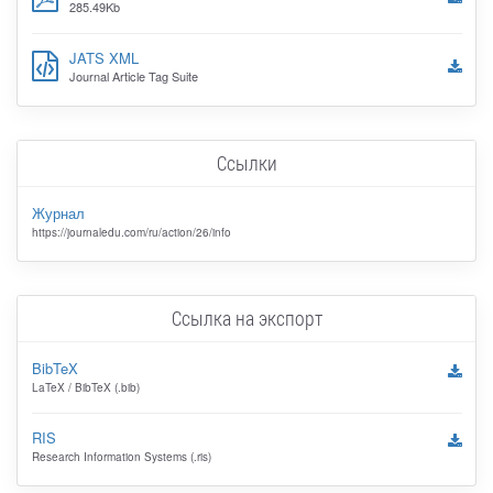
285.49Kb
JATS XML
Journal Article Tag Suite
Ссылки
Журнал
https://journaledu.com/ru/action/26/info
Ссылка на экспорт
BibTeX
LaTeX / BibTeX (.bib)
RIS
Research Information Systems (.ris)